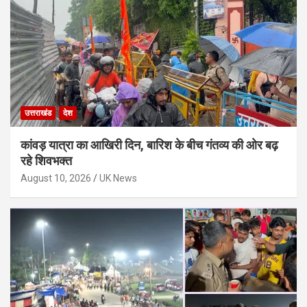
उत्तराखंड
देश
कांवड़ यात्रा का आखिरी दिन, बारिश के बीच गंतव्य की ओर बढ़
रहे शिवभक्त
August 10, 2026
UK News